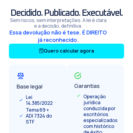
Decidido. Publicado. Executável.
Sem riscos, sem interpretações. A lei é clara
e a decisão, definitiva.
Essa devolução não é tese. É DIREITO
já reconhecido.
Quero calcular agora
Garantias
Base legal
Operação
Lei
jurídica
14.385/2022
conduzida por
Tema 69 +
escritórios
ADI 7324 do
especializados
STF
com histórico
de êxito