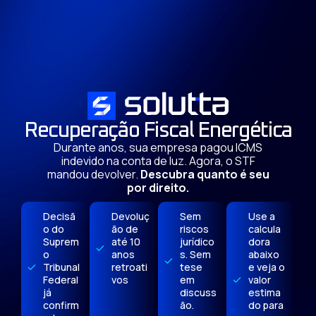
Recuperação Fiscal Energética
Durante anos, sua empresa pagou ICMS
indevido na conta de luz. Agora, o STF
mandou devolver.
Descubra quanto é seu
por direito.
Decisã
Devoluç
Sem
Use a
o do
ão de
riscos
calcula
Suprem
até 10
jurídico
dora
o
anos
s. Sem
abaixo
Tribunal
retroati
tese
e veja o
Federal
vos
em
valor
já
discuss
estima
confirm
ão.
do para