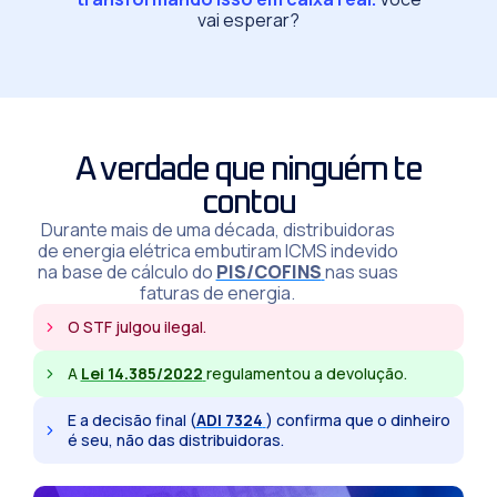
vai esperar?
A verdade que ninguém te
contou
Durante mais de uma década, distribuidoras
de energia elétrica embutiram ICMS indevido
na base de cálculo do
PIS/COFINS
nas suas
faturas de energia.
O STF julgou ilegal.
A
Lei 14.385/2022
regulamentou a devolução.
E a decisão final (
ADI 7324
) confirma que o dinheiro
é seu, não das distribuidoras.