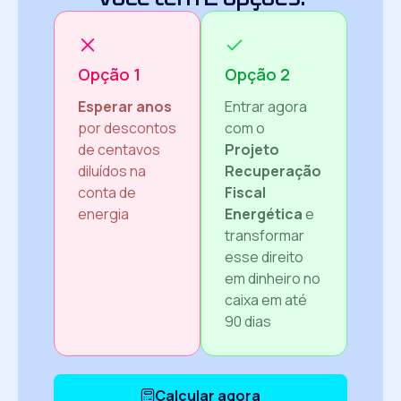
Opção 1
Opção 2
Esperar anos
Entrar agora
por descontos
com o
de centavos
Projeto
diluídos na
Recuperação
conta de
Fiscal
energia
Energética
e
transformar
esse direito
em dinheiro no
caixa em até
90 dias
Calcular agora