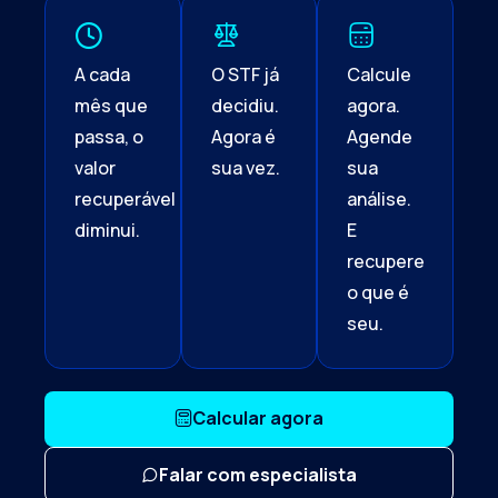
A cada
O STF já
Calcule
mês que
decidiu.
agora.
passa, o
Agora é
Agende
valor
sua vez.
sua
recuperável
análise.
diminui.
E
recupere
o que é
seu.
Calcular agora
Falar com especialista