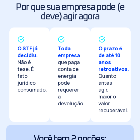
Por que sua empresa pode (e
deve) agir agora
O STF já
Toda
O prazo é
decidiu.
empresa
de até 10
Não é
que paga
anos
tese. É
conta de
retroativos.
fato
energia
Quanto
jurídico
pode
antes
consumado.
requerer
agir,
a
maior o
devolução.
valor
recuperável.
Você tem 2 opções: