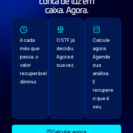
conta de luz em
caixa. Agora.
A cada
O STF já
Calcule
mês que
decidiu.
agora.
passa, o
Agora é
Agende
valor
sua vez.
sua
recuperável
análise.
diminui.
E
recupere
o que é
seu.
Calcular agora