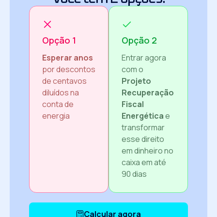
Opção 1
Opção 2
Esperar anos
Entrar agora
por descontos
com o
de centavos
Projeto
diluídos na
Recuperação
conta de
Fiscal
energia
Energética
e
transformar
esse direito
em dinheiro no
caixa em até
90 dias
Calcular agora