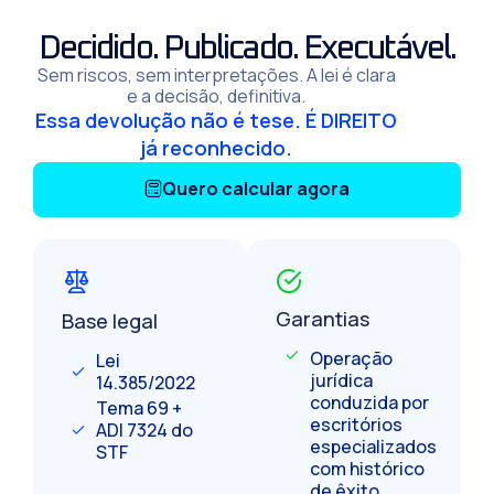
Decidido. Publicado. Executável.
Sem riscos, sem interpretações. A lei é clara
e a decisão, definitiva.
Essa devolução não é tese. É DIREITO
já reconhecido.
Quero calcular agora
Garantias
Base legal
Operação
Lei
jurídica
14.385/2022
conduzida por
Tema 69 +
escritórios
ADI 7324 do
especializados
STF
com histórico
de êxito