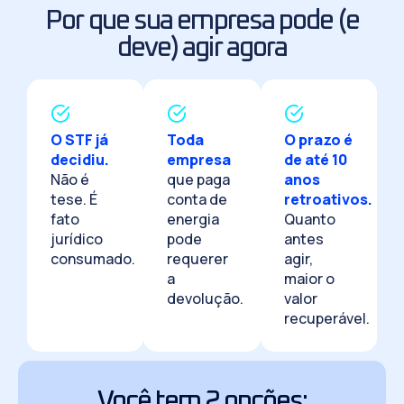
Por que sua empresa pode (e
deve) agir agora
O STF já
Toda
O prazo é
decidiu.
empresa
de até 10
Não é
que paga
anos
tese. É
conta de
retroativos.
fato
energia
Quanto
jurídico
pode
antes
consumado.
requerer
agir,
a
maior o
devolução.
valor
recuperável.
Você tem 2 opções: