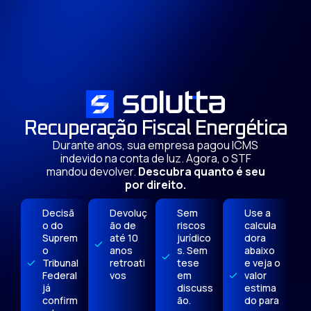
Recuperação Fiscal Energética
Durante anos, sua empresa pagou ICMS
indevido na conta de luz. Agora, o STF
mandou devolver.
Descubra quanto é seu
por direito.
Decisã
Devoluç
Sem
Use a
o do
ão de
riscos
calcula
Suprem
até 10
jurídico
dora
o
anos
s. Sem
abaixo
Tribunal
retroati
tese
e veja o
Federal
vos
em
valor
já
discuss
estima
confirm
ão.
do para