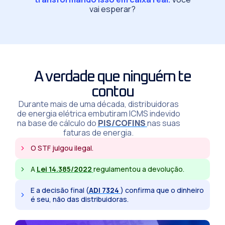
vai esperar?
A verdade que ninguém te
contou
Durante mais de uma década, distribuidoras
de energia elétrica embutiram ICMS indevido
na base de cálculo do
PIS/COFINS
nas suas
faturas de energia.
O STF julgou ilegal.
A
Lei 14.385/2022
regulamentou a devolução.
E a decisão final (
ADI 7324
) confirma que o dinheiro
é seu, não das distribuidoras.