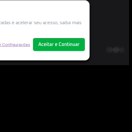
adas e acelerar seu acesso, saiba mais
r Configurações
Aceitar e Continuar
whatsapp