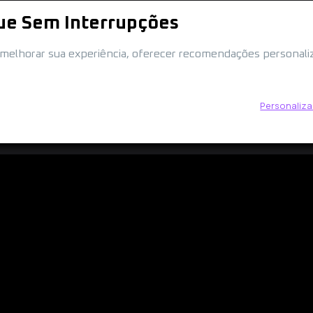
ue Sem Interrupções
ra melhorar sua experiência, oferecer recomendações personaliz
Personaliza